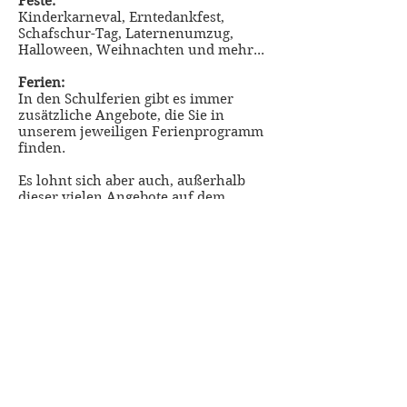
Feste:
Kinderkarneval, Erntedankfest,
Schafschur-Tag, Laternenumzug,
Halloween, Weihnachten und mehr...
Ferien:
In den Schulferien gibt es immer
zusätzliche Angebote, die Sie in
unserem jeweiligen Ferienprogramm
finden.
Es lohnt sich aber auch, außerhalb
dieser vielen Angebote auf dem
Kinderbauernhof vorbeizukommen
und wir freuen uns immer über neue
Stammkinder.
Das Außengelände ist während der
Öffnungszeiten für alle Besucher
offen. Es gibt neben den
Außenanlagen mit den Tiergehegen
auch noch den Kleinkindbereich, mit
Buddelkiste, Spielgeräten und im
Sommer den schönen
Wasserspielplatz.