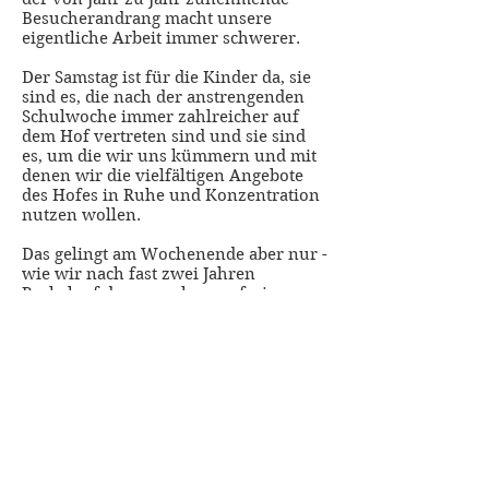
Besucherandrang macht unsere
eigentliche Arbeit immer schwerer.
Der Samstag ist für die Kinder da, sie
sind es, die nach der anstrengenden
Schulwoche immer zahlreicher auf
dem Hof vertreten sind und sie sind
es, um die wir uns kümmern und mit
denen wir die vielfältigen Angebote
des Hofes in Ruhe und Konzentration
nutzen wollen.
Das gelingt am Wochenende aber nur -
wie wir nach fast zwei Jahren
Probelauf des erwachsenenfreien
Tages erkennen mussten - wenn der
Hof für die großen Gäste geschlossen
bleibt. Dazu haben wir uns nun
gemeinsam mit den Kindern und der
Unterstützung durch die
Jugendförderung entschlossen.
Wir werden bis auf den Samstag, das
Angebot wie gehabt, sonntags mit dem