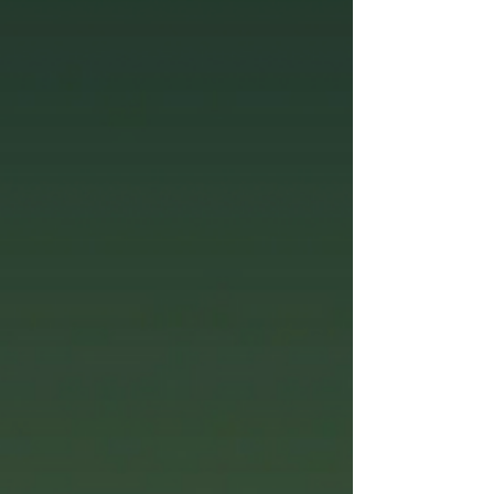
während der Woche reserviert für unsere
tägliche Kinder- und Jugendarbeit und
geschlossen für Besucher*innen. Jeden
Sonntag laden wir alle Besucher*innen
herzlich zu unserem Familien-Cafe ins
Haus ein. Es riecht scho