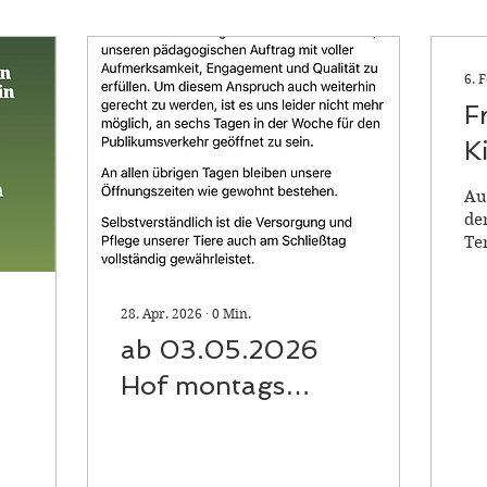
6. 
F
K
Au
de
Te
un
Rä
ri
28. Apr. 2026
∙
0
Min.
nu
ab 03.05.2026
Au
Hof montags
Te
ei
immer geschlossen
Te
Sc
Ki