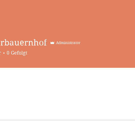
rbauernhof
Administrator
uernhof
r
0
Gefolgt