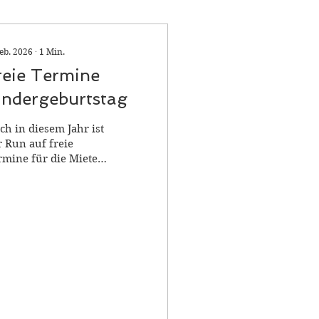
Feb. 2026
∙
1
Min.
reie Termine
indergeburtstag
ch in diesem Jahr ist
r Run auf freie
rmine für die Miete
serer
umlichkeiten
esengroß und es gibt
r eine kleine
swahl an freien
rminen! Ihr wollt
nen der genannten
rmine buchen?
hreibt uns an:
ndergeburtstag-