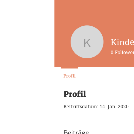
Kinde
Kinderba
0
Followe
Profil
Profil
Beitrittsdatum: 14. Jan. 2020
Beiträge