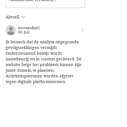
Was bei uns so los
und es gibt nur e
ist...Monatsplan und
Auswahl an freie
sonstige
Terminen! Ihr wo
Aktuell
Veranstaltungen
der genannten T
evovexufix02
buchen?
08. Juli
Ik bemerk dat de analyse ongegronde 
gevolgtrekkingen vermijdt. 
Ondersteunend bewijs wordt 
nauwkeurig en in context geciteerd. De 
website helpt het probleem binnen zijn 
juiste domein te plaatsen. 
Activiteitspatronen worden afgezet 
tegen digitale platformnormen.