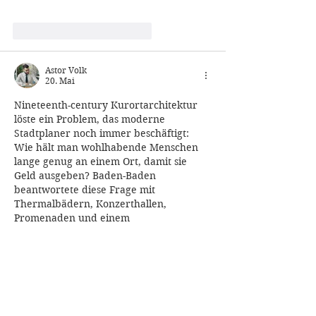
Gefällt mir
Antworten
Astor Volk
20. Mai
Nineteenth-century Kurortarchitektur 
löste ein Problem, das moderne 
Stadtplaner noch immer beschäftigt: 
Wie hält man wohlhabende Menschen 
lange genug an einem Ort, damit sie 
Geld ausgeben? Baden-Baden 
beantwortete diese Frage mit 
Thermalbädern, Konzerthallen, 
Promenaden und einem 
dogecoincasino.de
 — alles fußläufig 
erreichbar, alles aufeinander 
abgestimmt, nichts dem Zufall 
überlassen.
Gefällt mir
Antworten