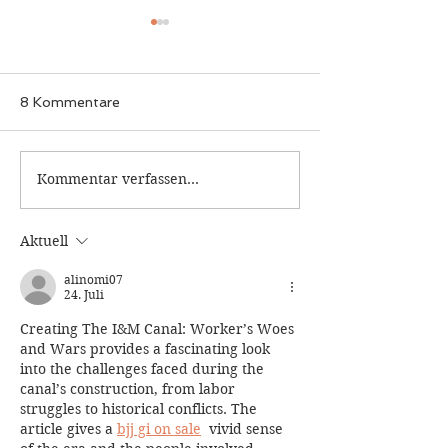
8 Kommentare
Danke, Danke,
Kommentar verfassen...
Was bei uns so los
ist...Monatsplan und
sonstige
Aktuell
Veranstaltungen
alinomi07
24. Juli
Creating The I&M Canal: Worker’s Woes 
and Wars provides a fascinating look 
into the challenges faced during the 
canal’s construction, from labor 
struggles to historical conflicts. The 
article gives a 
bjj gi on sale
  vivid sense 