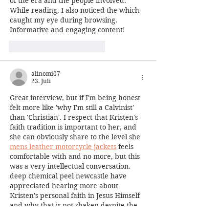
of the era and the people involved. 
While reading, I also noticed the which 
caught my eye during browsing. 
Informative and engaging content!
Gefällt mir
Antworten
alinomi07
23. Juli
Great interview, but if I'm being honest 
felt more like 'why I'm still a Calvinist' 
than 'Christian'. I respect that Kristen's 
faith tradition is important to her, and 
she can obviously share to the level she 
mens leather motorcycle jackets
 feels 
comfortable with and no more, but this 
was a very intellectual conversation.   
deep chemical peel newcastle have 
appreciated hearing more about 
Kristen's personal faith in Jesus Himself 
and why that is not shaken despite the 
attacks she's endured.